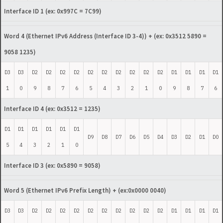
Interface ID 1
(ex: 0x997C = 7C99)
Word 4 (Ethernet IPv6 Address (Interface ID 3-4))
+ (ex: 0x3512 5890 =
9058 1235)
D3
D3
D2
D2
D2
D2
D2
D2
D2
D2
D2
D2
D1
D1
D1
D1
1
0
9
8
7
6
5
4
3
2
1
0
9
8
7
6
Interface ID 4
(ex: 0x3512 = 1235)
D1
D1
D1
D1
D1
D1
D9
D8
D7
D6
D5
D4
D3
D2
D1
D0
5
4
3
2
1
0
Interface ID 3
(ex: 0x5890 = 9058)
Word 5 (Ethernet IPv6 Prefix Length)
+ (ex:0x0000 0040)
D3
D3
D2
D2
D2
D2
D2
D2
D2
D2
D2
D2
D1
D1
D1
D1