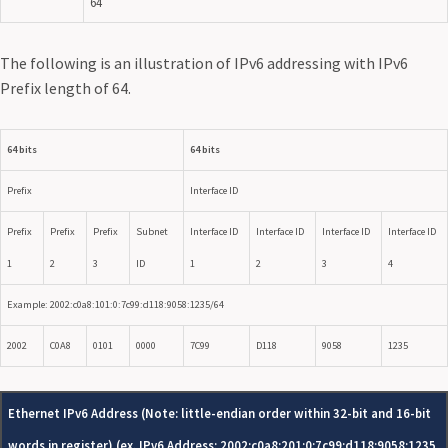
64
The following is an illustration of IPv6 addressing with IPv6
Prefix length of 64.
64 bits
64 bits
Prefix
Interface ID
Prefix
Prefix
Prefix
Subnet
Interface ID
Interface ID
Interface ID
Interface ID
1
2
3
ID
1
2
3
4
Example: 2002:c0a8:101:0:7c99:d118:9058:1235/64
2002
C0A8
0101
0000
7C99
D118
9058
1235
Ethernet IPv6 Address (Note: little-endian order within 32-bit and 16-bit
words in register) (ex. IPv6 Address: 2002:c0a8:201:0:7c99:d118:9058:1235