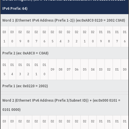
IPv6 Prefix: 64)
Word 1 (Ethernet IPv6 Address (Prefix 1-2))
(ex:0xA8C0 0220 = 2002 C0A8)
D3
D3
D2
D2
D2
D2
D2
D2
D2
D2
D2
D2
D1
D1
D1
D1
1
0
9
8
7
6
5
4
3
2
1
0
9
8
7
6
Prefix 2
(ex: 0xA8C0 = C0A8)
D1
D1
D1
D1
D1
D1
D9
D8
D7
D6
D5
D4
D3
D2
D1
D0
5
4
3
2
1
0
Prefix 1
(ex: 0x0220 = 2002)
Word 2 (Ethernet IPv6 Address (Prefix 3/Subnet ID))
+ (ex:0x000 0101 =
0101 0000)
D3
D3
D2
D2
D2
D2
D2
D2
D2
D2
D2
D2
D1
D1
D1
D1