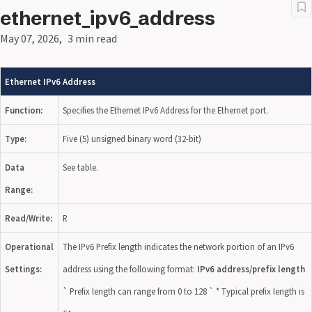
ethernet_ipv6_address
May 07, 2026
3 min read
Ethernet IPv6 Address
Function:
Specifies the Ethernet IPv6 Address for the Ethernet port.
Type:
Five (5) unsigned binary word (32-bit)
Data
See table.
Range:
Read/Write:
R
Operational
The IPv6 Prefix length indicates the network portion of an IPv6
Settings:
address using the following format:
IPv6 address/prefix length
`
Prefix length can range from 0 to 128 ` * Typical prefix length is