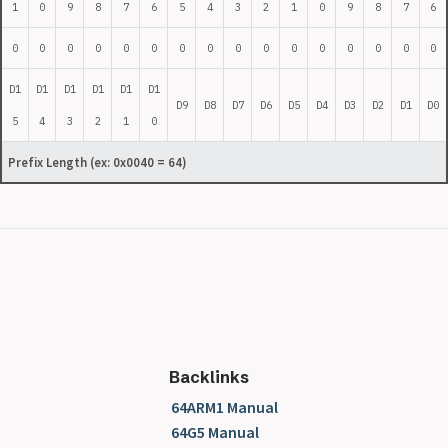
1
0
9
8
7
6
5
4
3
2
1
0
9
8
7
6
0
0
0
0
0
0
0
0
0
0
0
0
0
0
0
0
D1
D1
D1
D1
D1
D1
D9
D8
D7
D6
D5
D4
D3
D2
D1
D0
5
4
3
2
1
0
Prefix Length
(ex: 0x0040 = 64)
Backlinks
64ARM1 Manual
64G5 Manual