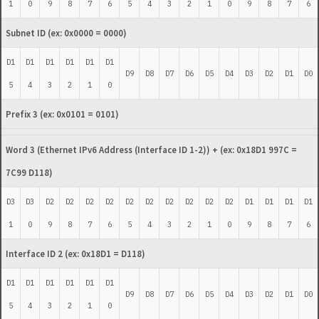
1
0
9
8
7
6
5
4
3
2
1
0
9
8
7
6
Subnet ID
(ex: 0x0000 = 0000)
D1
D1
D1
D1
D1
D1
D9
D8
D7
D6
D5
D4
D3
D2
D1
D0
5
4
3
2
1
0
Prefix 3
(ex: 0x0101 = 0101)
Word 3 (Ethernet IPv6 Address (Interface ID 1-2))
+ (ex: 0x18D1 997C =
7C99 D118)
D3
D3
D2
D2
D2
D2
D2
D2
D2
D2
D2
D2
D1
D1
D1
D1
1
0
9
8
7
6
5
4
3
2
1
0
9
8
7
6
Interface ID 2
(ex: 0x18D1 = D118)
D1
D1
D1
D1
D1
D1
D9
D8
D7
D6
D5
D4
D3
D2
D1
D0
5
4
3
2
1
0