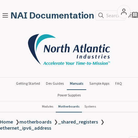
NAI Documentation
Search
Getting Started
Dev Guides
Manuals
Sample Apps
FAQ
Power Supplies
Modules
Motherboards
Systems
Home
❯
motherboards
❯
_shared_registers
❯
ethernet_ipv6_address